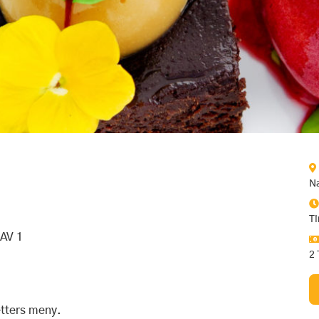
Na
Ti
AV 1
2 
etters meny.