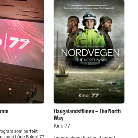
gram
Haugalandsfilmen – The North
Way
Kino 77
program som perfekt
es med både Bakeri 77