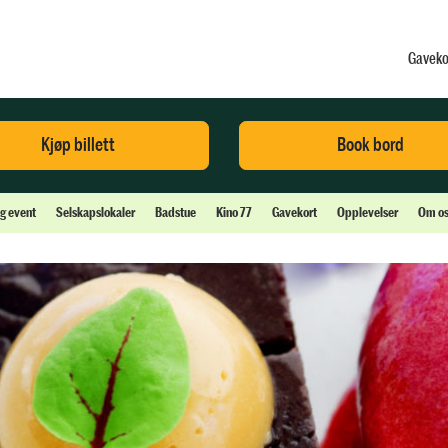
Gaveko
Kjøp billett
Book bord
og event
Selskapslokaler
Badstue
Kino 77
Gavekort
Opplevelser
Om os