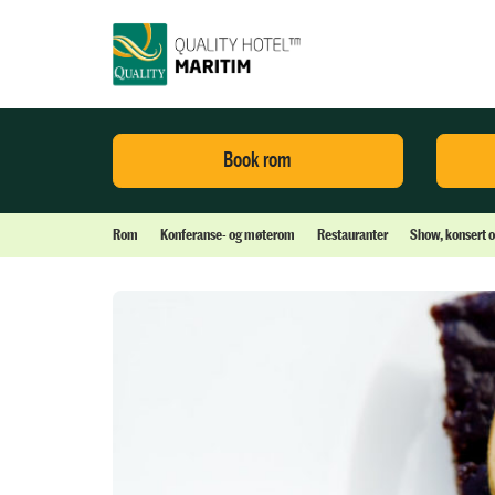
Book rom
Rom
Konferanse- og møterom
Restauranter
Show, konsert 