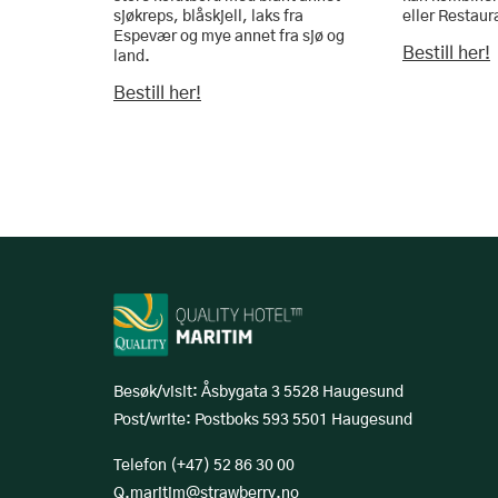
sjøkreps, blåskjell, laks fra
eller Restaur
Espevær og mye annet fra sjø og
Bestill her!
land.
Bestill her!
Besøk/visit: Åsbygata 3 5528 Haugesund
Post/write: Postboks 593 5501 Haugesund
Telefon (+47) 52 86 30 00
Q.maritim@strawberry.no