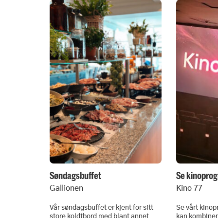
Søndagsbuffet
Se kinopro
Gallionen
Kino 77
Vår søndagsbuffet er kjent for sitt
Se vårt kino
store koldtbord med blant annet
kan kombiner