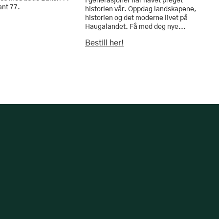
I generasjoner har havet preget
ant 77.
historien vår. Oppdag landskapene,
historien og det moderne livet på
Haugalandet. Få med deg nye...
Bestill her!