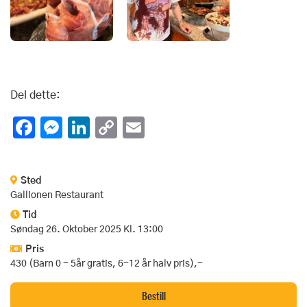
Del dette:
Facebook
Messenger
LinkedIn
Copy
Email
Link
Sted
Gallionen Restaurant
Tid
Søndag 26. Oktober 2025 Kl. 13:00
Pris
430 (Barn 0 - 5år gratis, 6-12 år halv pris),-
Bestill