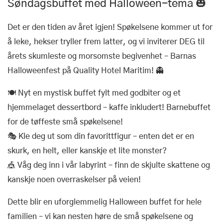
Søndagsbuffet med Halloween-tema 🎃
Det er den tiden av året igjen! Spøkelsene kommer ut for
å leke, hekser tryller frem latter, og vi inviterer DEG til
årets skumleste og morsomste begivenhet – Barnas
Halloweenfest på Quality Hotel Maritim! 👻
🍽️ Nyt en mystisk buffet fylt med godbiter og et
hjemmelaget dessertbord – kaffe inkludert! Barnebuffet
for de tøffeste små spøkelsene!
🎭 Kle deg ut som din favorittfigur – enten det er en
skurk, en helt, eller kanskje et lite monster?
🎪 Våg deg inn i vår labyrint – finn de skjulte skattene og
kanskje noen overraskelser på veien!
Dette blir en uforglemmelig Halloween buffet for hele
familien – vi kan nesten høre de små spøkelsene og